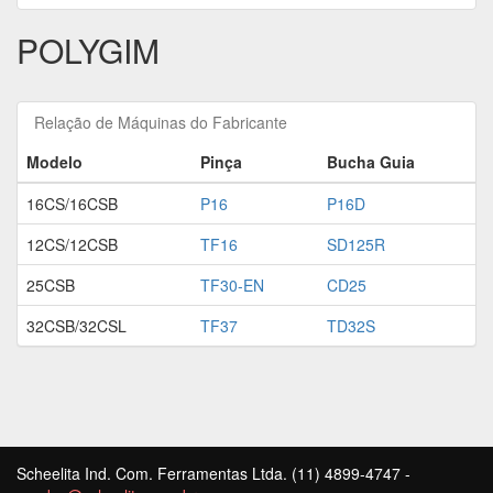
POLYGIM
Relação de Máquinas do Fabricante
Modelo
Pinça
Bucha Guia
16CS/16CSB
P16
P16D
12CS/12CSB
TF16
SD125R
25CSB
TF30-EN
CD25
32CSB/32CSL
TF37
TD32S
Scheelita Ind. Com. Ferramentas Ltda. (11) 4899-4747 -