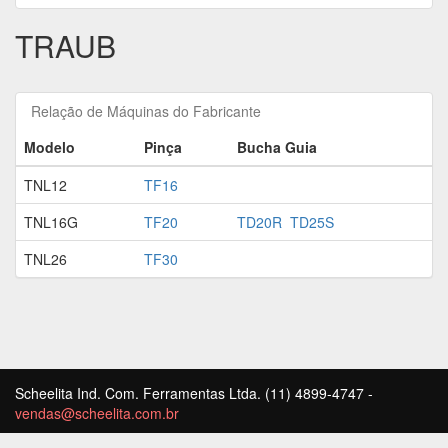
TRAUB
Relação de Máquinas do Fabricante
Modelo
Pinça
Bucha Guia
TNL12
TF16
TNL16G
TF20
TD20R
TD25S
TNL26
TF30
Scheelita Ind. Com. Ferramentas Ltda. (11) 4899-4747 -
vendas@scheelita.com.br