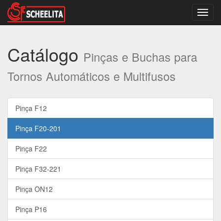
Altern
nave
Catálogo
Pinças e Buchas para
Tornos Automáticos e Multifusos
Pinça F12
Pinça F20-201
Pinça F22
Pinça F32-221
Pinça ON12
Pinça P16